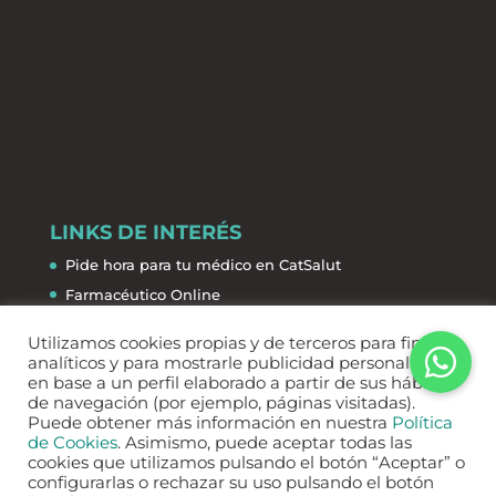
LINKS DE INTERÉS
Pide hora para tu médico en CatSalut
Farmacéutico Online
La Salud de la A a la Z
Utilizamos cookies propias y de terceros para fines
Farmacias de guardia
analíticos y para mostrarle publicidad personalizada
en base a un perfil elaborado a partir de sus hábitos
de navegación (por ejemplo, páginas visitadas).
Puede obtener más información en nuestra
Política
de Cookies
. Asimismo, puede aceptar todas las
cookies que utilizamos pulsando el botón “Aceptar” o
configurarlas o rechazar su uso pulsando el botón