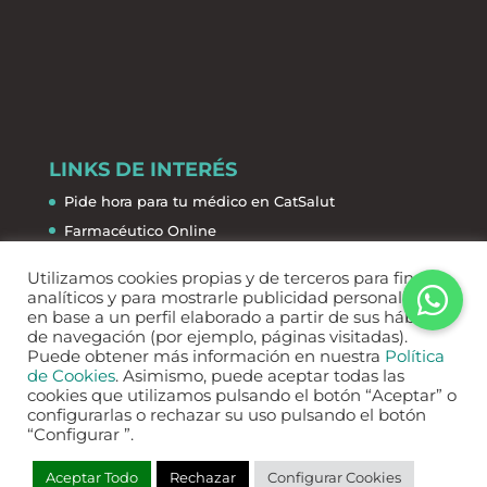
LINKS DE INTERÉS
Pide hora para tu médico en CatSalut
Farmacéutico Online
La Salud de la A a la Z
Utilizamos cookies propias y de terceros para fines
Farmacias de guardia
analíticos y para mostrarle publicidad personalizada
en base a un perfil elaborado a partir de sus hábitos
de navegación (por ejemplo, páginas visitadas).
Puede obtener más información en nuestra
Política
de Cookies
. Asimismo, puede aceptar todas las
cookies que utilizamos pulsando el botón “Aceptar” o
configurarlas o rechazar su uso pulsando el botón
“Configurar ”.
Aviso legal
Política de Privacidad
Política de Cookies
Aceptar Todo
Rechazar
Configurar Cookies