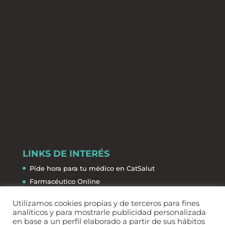
LINKS DE INTERÉS
Pide hora para tu médico en CatSalut
Farmacéutico Online
La Salud de la A a la Z
Utilizamos cookies propias y de terceros para fines
Farmacias de guardia
analíticos y para mostrarle publicidad personalizada
en base a un perfil elaborado a partir de sus hábitos