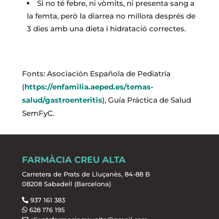
Si no té febre, ni vòmits, ni presenta sang a
la femta, però la diarrea no millora després de
3 dies amb una dieta i hidratació correctes.
Fonts: Asociación Española de Pediatría
(
https://enfamilia.aeped.es/temas-
salud/gastroenteritis
), Guía Práctica de Salud
SemFyC.
FARMÀCIA CREU ALTA
Carretera de Prats de Lluçanès, 84-88 B
08208 Sabadell (Barcelona)
937 161 383
628 176 195