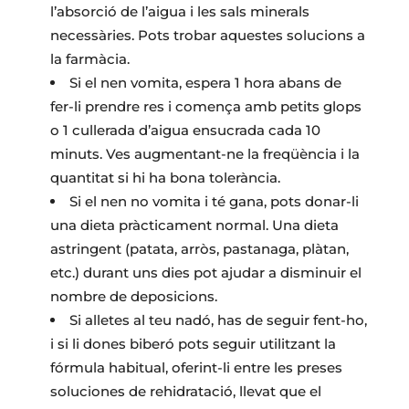
l’absorció de l’aigua i les sals minerals
necessàries. Pots trobar aquestes solucions a
la farmàcia.
Si el nen vomita, espera 1 hora abans de
fer-li prendre res i comença amb petits glops
o 1 cullerada d’aigua ensucrada cada 10
minuts. Ves augmentant-ne la freqüència i la
quantitat si hi ha bona tolerància.
Si el nen no vomita i té gana, pots donar-li
una dieta pràcticament normal. Una dieta
astringent (patata, arròs, pastanaga, plàtan,
etc.) durant uns dies pot ajudar a disminuir el
nombre de deposicions.
Si alletes al teu nadó, has de seguir fent-ho,
i si li dones biberó pots seguir utilitzant la
fórmula habitual, oferint-li entre les preses
soluciones de rehidratació, llevat que el