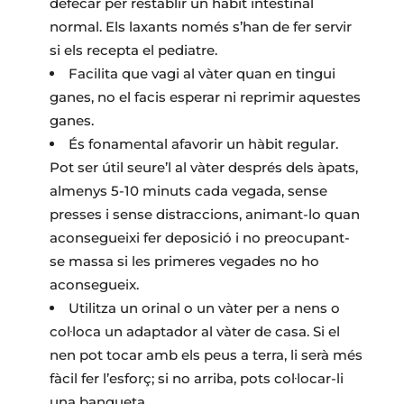
defecar per restablir un hàbit intestinal
normal. Els laxants només s’han de fer servir
si els recepta el pediatre.
Facilita que vagi al vàter quan en tingui
ganes, no el facis esperar ni reprimir aquestes
ganes.
És fonamental afavorir un hàbit regular.
Pot ser útil seure’l al vàter després dels àpats,
almenys 5-10 minuts cada vegada, sense
presses i sense distraccions, animant-lo quan
aconsegueixi fer deposició i no preocupant-
se massa si les primeres vegades no ho
aconsegueix.
Utilitza un orinal o un vàter per a nens o
col·loca un adaptador al vàter de casa. Si el
nen pot tocar amb els peus a terra, li serà més
fàcil fer l’esforç; si no arriba, pots col·locar-li
una banqueta.